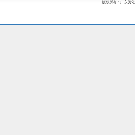
版权所有：广东茂化